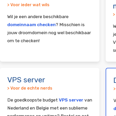
> Voor ieder wat wils
>
Wil je een andere beschikbare
domeinnaam checken
? Misschien is
W
jouw droomdomein nog wel beschikbaar
j
om te checken!
V
s
VPS server
> Voor de echte nerds
>
De goedkoopste budget
VPS server
van
V
Nederland en Belgie met een sublieme
d
performance en uptime? Bestel en zet