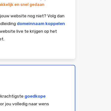
kkelijk en snel gedaan
jouw website nog niet? Volg dan
dleiding
domeinnaam koppelen
website live te krijgen op het
et.
 krachtigste
goedkope
or jou volledig naar wens