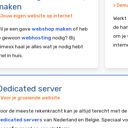
maken
> Gema
 Jouw eigen website op internet
Werkt 
de han
il je een gave
webshop maken
of heb
om je 
e gewoon
webhosting
nodig? Bij
intern
imexx haal je alles wat je nodig hebt
nel in huis.
Dedicated server
 Voor je groeiende website
oor de meeste rekenkracht kan je altijd terecht met de
edicated servers
van Nederland en Belgie. Speciaal vo